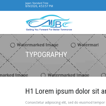
Japan Standard Time
8/9/2026, 4:53:57 PM
TYPOGRAPHY
H1 Lorem ipsum dolor sit 
Consectetur adipisicing elit, sed do eiusmod tempor 