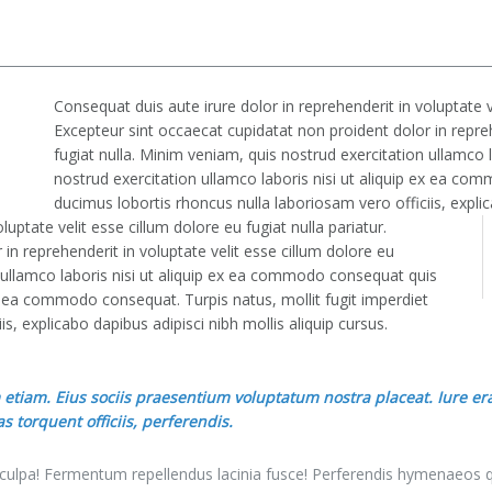
Consequat duis aute irure dolor in reprehenderit in voluptate ve
Excepteur sint occaecat cupidatat non proident dolor in repreh
fugiat nulla. Minim veniam, quis nostrud exercitation ullamco
nostrud exercitation ullamco laboris nisi ut aliquip ex ea com
ducimus lobortis rhoncus nulla laboriosam vero officiis, explic
uptate velit esse cillum dolore eu fugiat nulla pariatur.
in reprehenderit in voluptate velit esse cillum dolore eu
n ullamco laboris nisi ut aliquip ex ea commodo consequat quis
ex ea commodo consequat. Turpis natus, mollit fugit imperdiet
s, explicabo dapibus adipisci nibh mollis aliquip cursus.
etiam. Eius sociis praesentium voluptatum nostra placeat. Iure erat
s torquent officiis, perferendis.
o culpa! Fermentum repellendus lacinia fusce! Perferendis hymenaeos 