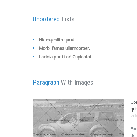
Unordered
Lists
Hic expedita quod.
Morbi fames ullamcorper.
Lacinia porttitor! Cupidatat.
Paragraph
With Images
Con
qui
vol
Exc
do 