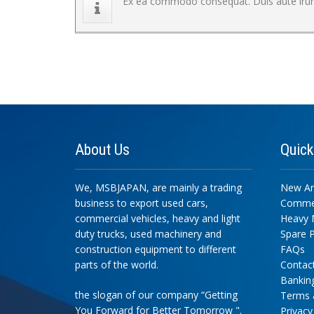
Ex ea commodo consequat. Duis aute irure 
About
Us
Quic
We, MSBJAPAN, are mainly a trading
New Arr
business to export used cars,
Commer
commercial vehicles, heavy and light
Heavy 
duty trucks, used machinery and
Spare P
construction equipment to different
FAQs
parts of the world.
Contac
Banking
the slogan of our company “Getting
Terms 
You Forward for Better Tomorrow ".
Privacy