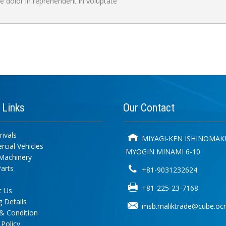
dolor in reprehenderit in voluptate
k
Links
Our
Contact
ivals
MIYAGI-KEN ISHINOMAKI
cial Vehicles
MYOGIN MINAMI 6-10
Machinery
arts
+81-9031232624
+81-225-23-7168
t Us
 Details
msb.maliktrade@cube.ocn
& Condition
 Policy