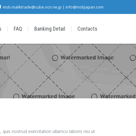
msb.maliktrade@cube.ocn.ne.jp | info@msbjapan.com
s
FAQ
Banking Detail
Contacts
quis nostrud exercitation ullamco laboris nisi ut